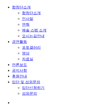
합창단소개
합창단소개
인사말
연혁
예술 스텝 소개
오시는길안내
공연활동
포토갤러리
영상
자료실
언론보도
공지사항
후원안내
입단 및 섭외문의
입단신청하기
섭외문의