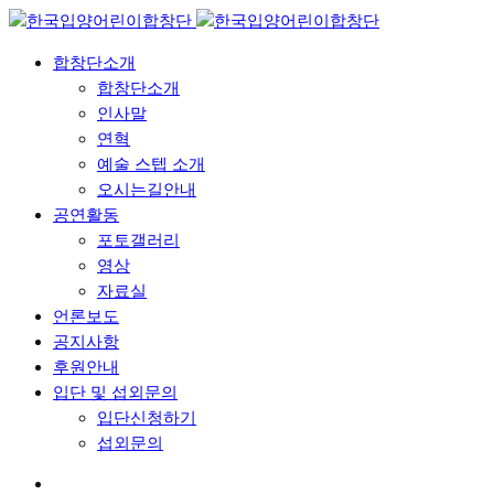
합창단소개
합창단소개
인사말
연혁
예술 스텝 소개
오시는길안내
공연활동
포토갤러리
영상
자료실
언론보도
공지사항
후원안내
입단 및 섭외문의
입단신청하기
섭외문의