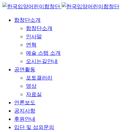
합창단소개
합창단소개
인사말
연혁
예술 스텝 소개
오시는길안내
공연활동
포토갤러리
영상
자료실
언론보도
공지사항
후원안내
입단 및 섭외문의