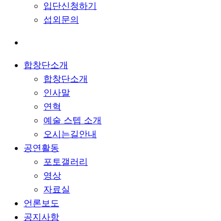
입단신청하기
섭외문의
합창단소개
합창단소개
인사말
연혁
예술 스텝 소개
오시는길안내
공연활동
포토갤러리
영상
자료실
언론보도
공지사항