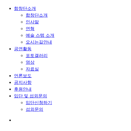
합창단소개
합창단소개
인사말
연혁
예술 스텝 소개
오시는길안내
공연활동
포토갤러리
영상
자료실
언론보도
공지사항
후원안내
입단 및 섭외문의
입단신청하기
섭외문의