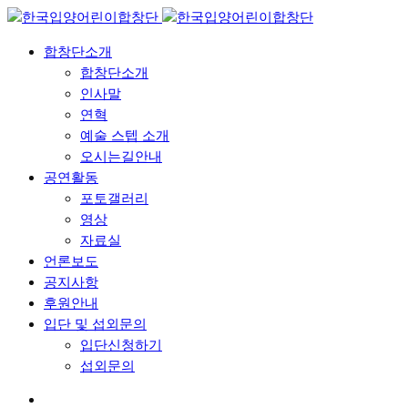
합창단소개
합창단소개
인사말
연혁
예술 스텝 소개
오시는길안내
공연활동
포토갤러리
영상
자료실
언론보도
공지사항
후원안내
입단 및 섭외문의
입단신청하기
섭외문의