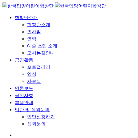
합창단소개
합창단소개
인사말
연혁
예술 스텝 소개
오시는길안내
공연활동
포토갤러리
영상
자료실
언론보도
공지사항
후원안내
입단 및 섭외문의
입단신청하기
섭외문의