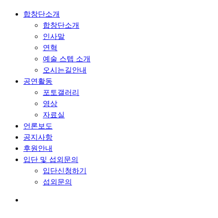
합창단소개
합창단소개
인사말
연혁
예술 스텝 소개
오시는길안내
공연활동
포토갤러리
영상
자료실
언론보도
공지사항
후원안내
입단 및 섭외문의
입단신청하기
섭외문의