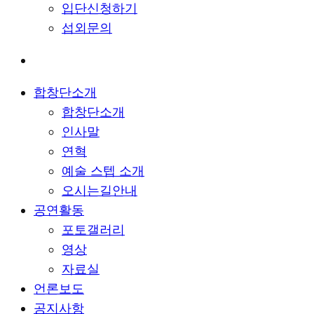
입단신청하기
섭외문의
합창단소개
합창단소개
인사말
연혁
예술 스텝 소개
오시는길안내
공연활동
포토갤러리
영상
자료실
언론보도
공지사항