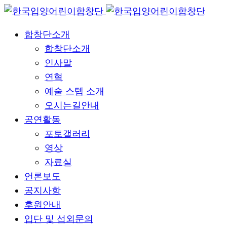
합창단소개
합창단소개
인사말
연혁
예술 스텝 소개
오시는길안내
공연활동
포토갤러리
영상
자료실
언론보도
공지사항
후원안내
입단 및 섭외문의