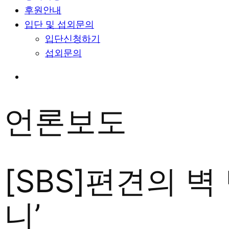
후원안내
입단 및 섭외문의
입단신청하기
섭외문의
언론보도
[SBS]편견의 
니’